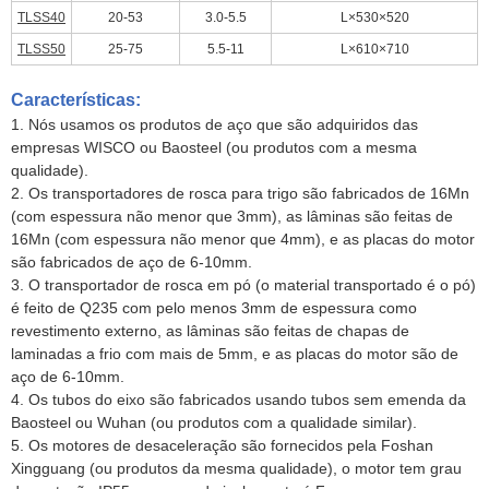
TLSS40
20-53
3.0-5.5
L×530×520
TLSS50
25-75
5.5-11
L×610×710
Características:
1. Nós usamos os produtos de aço que são adquiridos das
empresas WISCO ou Baosteel (ou produtos com a mesma
qualidade).
2. Os transportadores de rosca para trigo são fabricados de 16Mn
(com espessura não menor que 3mm), as lâminas são feitas de
16Mn (com espessura não menor que 4mm), e as placas do motor
são fabricados de aço de 6-10mm.
3. O transportador de rosca em pó (o material transportado é o pó)
é feito de Q235 com pelo menos 3mm de espessura como
revestimento externo, as lâminas são feitas de chapas de
laminadas a frio com mais de 5mm, e as placas do motor são de
aço de 6-10mm.
4. Os tubos do eixo são fabricados usando tubos sem emenda da
Baosteel ou Wuhan (ou produtos com a qualidade similar).
5. Os motores de desaceleração são fornecidos pela Foshan
Xingguang (ou produtos da mesma qualidade), o motor tem grau