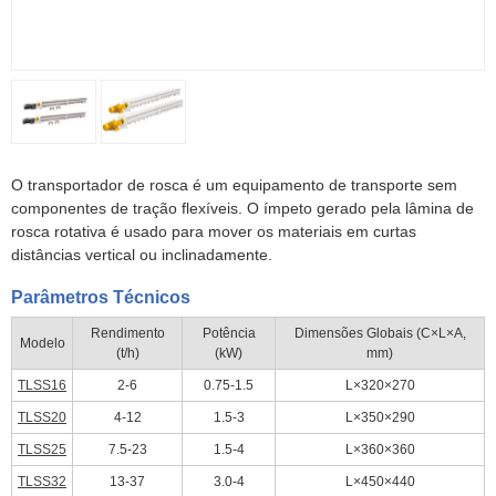
O transportador de rosca é um equipamento de transporte sem
componentes de tração flexíveis. O ímpeto gerado pela lâmina de
rosca rotativa é usado para mover os materiais em curtas
distâncias vertical ou inclinadamente.
Parâmetros Técnicos
Rendimento
Potência
Dimensões Globais (C×L×A,
Modelo
(t/h)
(kW)
mm)
TLSS16
2-6
0.75-1.5
L×320×270
TLSS20
4-12
1.5-3
L×350×290
TLSS25
7.5-23
1.5-4
L×360×360
TLSS32
13-37
3.0-4
L×450×440