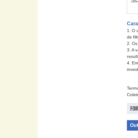
TBL
Cara
1. O 
de filt
2. Os
3. A 
resul
4. Em
inves
Term
Colet
FOR
Out