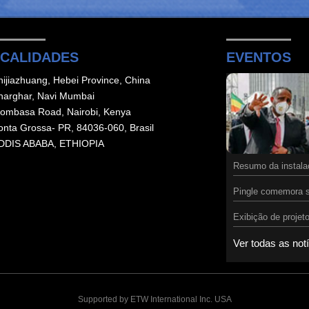
CALIDADES
EVENTOS
hijiazhuang, Hebei Province, China
harghar, Navi Mumbai
ombasa Road, Nairobi, Kenya
onta Grossa- PR, 84036-060, Brasil
DDIS ABABA, ETHIOPIA
Resumo da instalaç
Pingle comemora s
Exibição de proje
Ver todas as not
Supported by ETW International Inc. USA