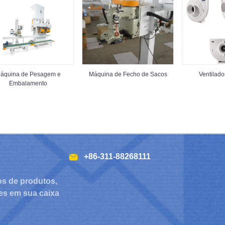
áquina de Pesagem e
Máquina de Fecho de Sacos
Ventilado
Embalamento
+86-311-88268111
os de produtos,
es em sua caixa