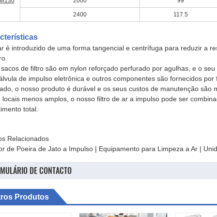
M130
2000
99
2400
117.5
cterísticas
ar é introduzido de uma forma tangencial e centrífuga para reduzir a re
ro.
 sacos de filtro são em nylon reforçado perfurado por agulhas, e o seu
válvula de impulso eletrônica e outros componentes são fornecidos por 
tado, o nosso produto é durável e os seus custos de manutenção são m
 locais menos amplos, o nosso filtro de ar a impulso pode ser combin
timento total.
os Relacionados
or de Poeira de Jato a Impulso | Equipamento para Limpeza a Ar | Uni
MULÁRIO DE CONTACTO
ros Produtos