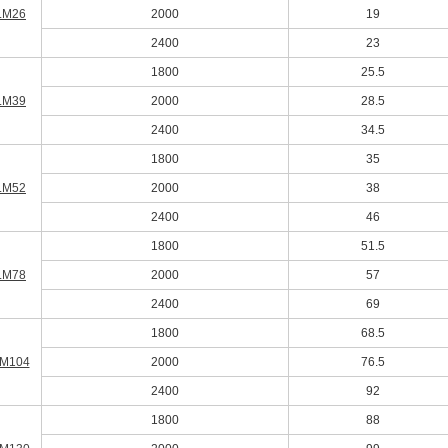
LM26
2000
19
2400
23
1800
25.5
LM39
2000
28.5
2400
34.5
1800
35
LM52
2000
38
2400
46
1800
51.5
LM78
2000
57
2400
69
1800
68.5
M104
2000
76.5
2400
92
1800
88