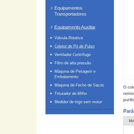
Equipamentos
Transportadores
Equipamento Auxiliar
Válvula Rotativa
Coletor de Pó de Pulso
Ventilador Centrífugo
Filtro de alta pressão
Máquina de Pesagem e
Embalamento
Máquina de Fecho de Sacos
O col
remov
Triturador de Milho
purif
Medidor de trigo sem motor
Parâ
Mo