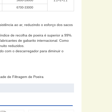
5600-28000
2.2+2×1.1
6700-33000
sistência ao ar, reduzindo o esforço dos sacos
 índice de recolha de poeira é superior a 99%.
fabricantes de gabarito internacional. Como
uito reduzidos.
ado com o descarregador para diminuir o
dade de Filtragem de Poeira