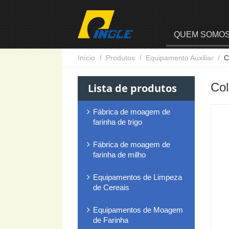
QUEM SOMO
Início
Produtos
Equipamento Auxiliar
C
Col
Lista de produtos
Fábrica de moagem de
farinha de trigo
Fábrica de moagem de
farinha de milho
Equipamentos de Limpeza
de Cereais
Equipamentos de Moagem
de Farinha