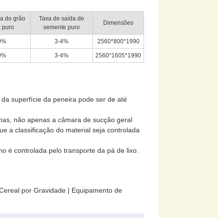
a do grão
Taxa de saída de
Dimensões
 puro
semente puro
0%
3-4%
2560*800*1990
0%
3-4%
2560*1605*1990
da superfície da peneira pode ser de até
nas, não apenas a câmara de sucção geral
a classificação do material seja controlada
o é controlada pelo transporte da pá de lixo.
ereal por Gravidade | Equipamento de