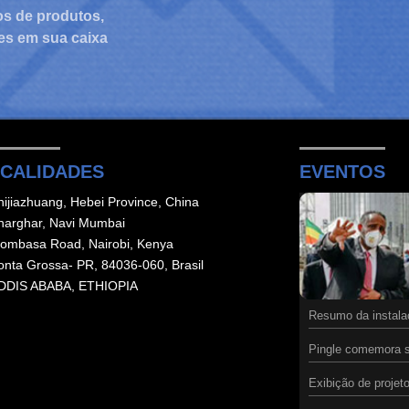
os de produtos,
es em sua caixa
CALIDADES
EVENTOS
hijiazhuang, Hebei Province, China
harghar, Navi Mumbai
ombasa Road, Nairobi, Kenya
onta Grossa- PR, 84036-060, Brasil
DDIS ABABA, ETHIOPIA
Resumo da instalaç
Pingle comemora s
Exibição de proje