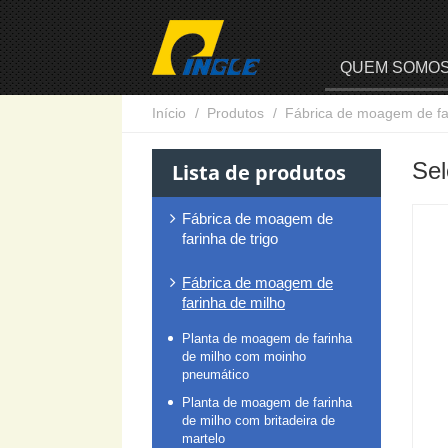
QUEM SOMO
Início
Produtos
Fábrica de moagem de fa
Sel
Lista de produtos
Fábrica de moagem de
farinha de trigo
Fábrica de moagem de
farinha de milho
Planta de moagem de farinha
de milho com moinho
pneumático
Planta de moagem de farinha
de milho com britadeira de
martelo