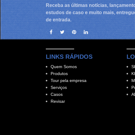
Receba as últimas notícias, lançament
estudos de caso e muito mais, entregu
de entrada.
LINKS RÁPIDOS
LO
Quem Somos
S
Produtos
K
Tour pela empresa
M
Serviços
P
Casos
A
Revisar