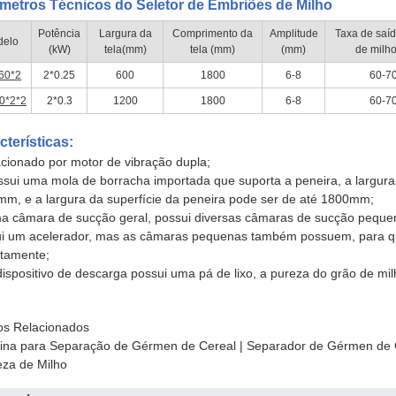
metros Técnicos do Seletor de Embriões de Milho
Potência
Largura da
Comprimento da
Amplitude
Taxa de saíd
elo
(kW)
tela(mm)
tela (mm)
(mm)
de milho
60*2
2*0.25
600
1800
6-8
60-7
0*2*2
2*0.3
1200
1800
6-8
60-7
cterísticas:
acionado por motor de vibração dupla;
ssui uma mola de borracha importada que suporta a peneira, a largura 
m, e a largura da superfície da peneira pode ser de até 1800mm;
a câmara de sucção geral, possui diversas câmaras de sucção peque
i um acelerador, mas as câmaras pequenas também possuem, para que 
itamente;
dispositivo de descarga possui uma pá de lixo, a pureza do grão de milh
os Relacionados
na para Separação de Gérmen de Cereal | Separador de Gérmen de C
za de Milho