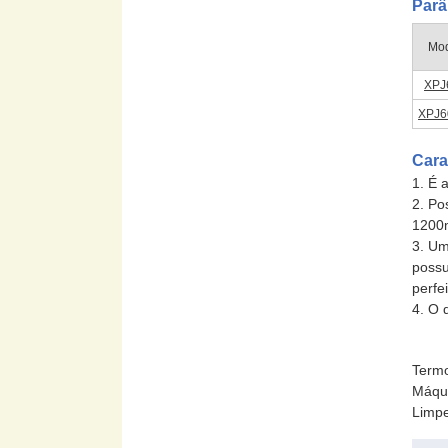
Parâ
Mod
XPJ
XPJ6
Cara
1. É 
2. Po
1200m
3. Um
possu
perfe
4. O 
Term
Máqui
Limpe