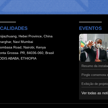
CALIDADES
EVENTOS
hijiazhuang, Hebei Province, China
harghar, Navi Mumbai
ombasa Road, Nairobi, Kenya
onta Grossa- PR, 84036-060, Brasil
DDIS ABABA, ETHIOPIA
Resumo da instalaç
Pingle comemora s
Exibição de proje
Ver todas as not