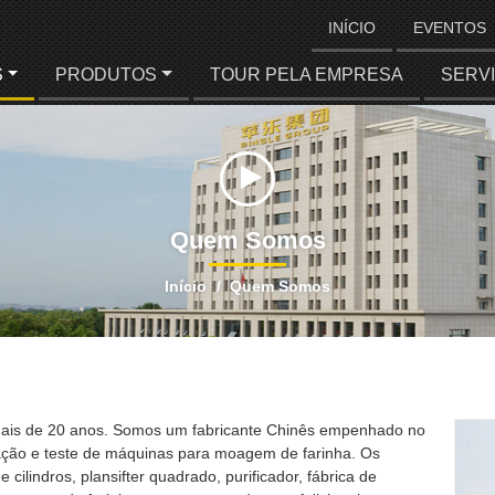
INÍCIO
EVENTOS
S
PRODUTOS
TOUR PELA EMPRESA
SERV
Quem Somos
Início
Quem Somos
mais de 20 anos. Somos um fabricante Chinês empenhado no
alação e teste de máquinas para moagem de farinha. Os
cilindros, plansifter quadrado, purificador, fábrica de