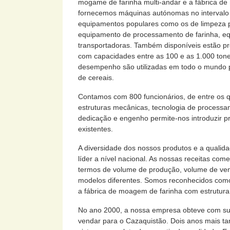
mogame de farinha multi-andar e a fábrica de
fornecemos máquinas autónomas no intervalo e
equipamentos populares como os de limpeza p
equipamento de processamento de farinha, eq
transportadoras. Também disponíveis estão p
com capacidades entre as 100 e as 1.000 tone
desempenho são utilizadas em todo o mundo pa
de cereais.
Contamos com 800 funcionários, de entre os q
estruturas mecânicas, tecnologia de processa
dedicação e engenho permite-nos introduzir pr
existentes.
A diversidade dos nossos produtos e a qualid
líder a nível nacional. As nossas receitas co
termos de volume de produção, volume de ven
modelos diferentes. Somos reconhecidos como 
a fábrica de moagem de farinha com estrutura
No ano 2000, a nossa empresa obteve com suc
vendar para o Cazaquistão. Dois anos mais t