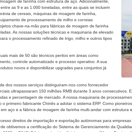
 moagem de farinha com estrutura de aço. Adicionalmente,
ntre as 9 e as 1.000 toneladas, entre as quais se incluem
révia de cereais, máquinas de moagem de farinha,
uipamento de processamento de milho e correias
rojetos chave-na-mão para fábricas de moagem de farinha
ladas. As nossas soluções técnicas e maquinaria de elevado
ra o processamento refinado de trigo, milho e outros tipos
uais mais de 50 são técnicos peritos em áreas como
mento, controle automatizado e processo operativo. A sua
odutos novos e disponibilizar upgrades para conjuntos já
ade dos nossos serviços distinguiram-nos como fornecedor
merciais ultrapassaram 150 milhões RMB durante 3 anos consecutivos. 
das e percentagem de mercado. A nossa maquinaria de processamento
o primeiro fabricante Chinês a adotar o sistema ERP. Como pioneiros
 em aço e a fábrica de moagem de farinha multi-andar com estrutura 
esso direitos de importação e exportação autónomas para empresas p
arde obtivemos a certificação do Sistema de Gerenciamento da Quali