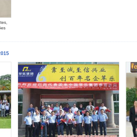
tes,
ões
2015